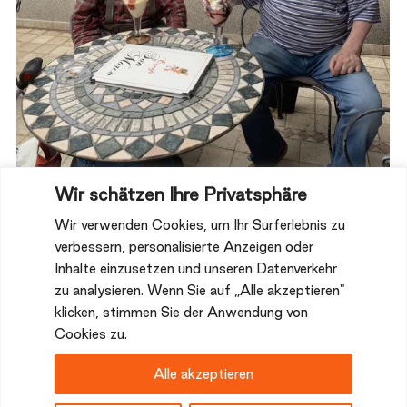
Wir schätzen Ihre Privatsphäre
Wir verwenden Cookies, um Ihr Surferlebnis zu
Hitze? Das braucht Abkühlung
verbessern, personalisierte Anzeigen oder
Inhalte einzusetzen und unseren Datenverkehr
Welch besserer kulinarischer Ausflug lässt sich im
Hochsommer machen als den, in eine Eisdiele?
zu analysieren. Wenn Sie auf „Alle akzeptieren"
klicken, stimmen Sie der Anwendung von
Trotz großer Gruppe konnten die flinken Mitarbeiter*innen
von San Marco uns schnell köstliche Eisspezialitäten
Cookies zu.
servieren. Zugleich haben wir unseren Praktikanten Johann
verabschiedet.
Alle akzeptieren